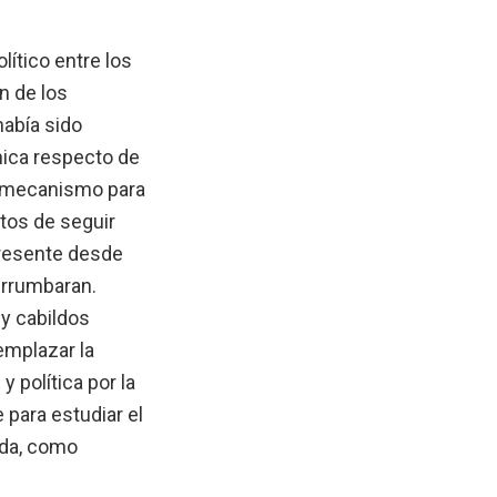
ítico entre los
n de los
abía sido
nica respecto de
l mecanismo para
stos de seguir
presente desde
derrumbaran.
y cabildos
emplazar la
y política por la
 para estudiar el
ada, como