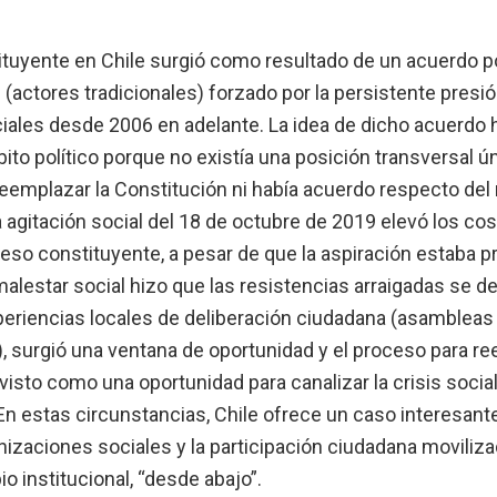
tuyente en Chile surgió como resultado de un acuerdo pol
s (actores tradicionales) forzado por la persistente presió
ales desde 2006 en adelante. La idea de dicho acuerdo h
ito político porque no existía una posición transversal ú
reemplazar la Constitución ni había acuerdo respecto de
La agitación social del 18 de octubre de 2019 elevó los co
ceso constituyente, a pesar de que la aspiración estaba 
malestar social hizo que las resistencias arraigadas se 
periencias locales de deliberación ciudadana (asambleas 
 surgió una ventana de oportunidad y el proceso para re
visto como una oportunidad para canalizar la crisis social 
. En estas circunstancias, Chile ofrece un caso interesante
nizaciones sociales y la participación ciudadana moviliz
 institucional, “desde abajo”.