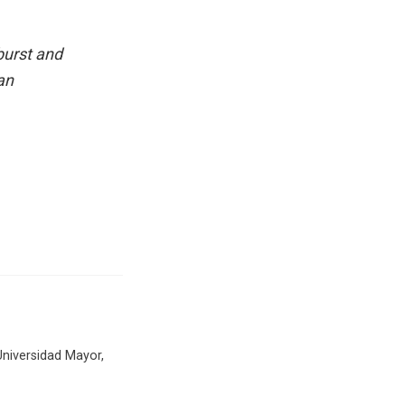
burst and
an
Universidad Mayor,