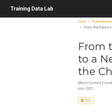
Training Data Lab
Inicio
Publicacion
From the Dance of
From t
to a N
the Ch
María Cristina Escu
julio 2021
DOI