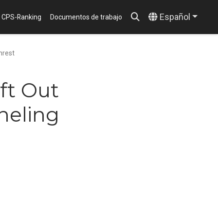
Español
CPS-Ranking
Documentos de trabajo
nrest
ft Out
neling