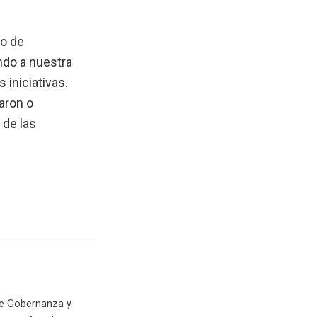
po de
ndo a nuestra
iniciativas.
aron o
 de las
de Gobernanza y