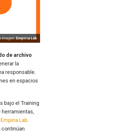
la imagen:
Empiria Lab
o de archivo
enerar la
ma responsable.
ones en espacios
 bajo el Training
e herramientas,
e
Empiria Lab
.
o continúan