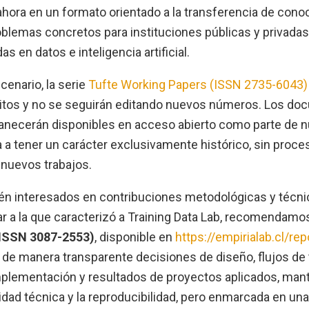
 ahora en un formato orientado a la transferencia de conoc
oblemas concretos para instituciones públicas y privadas
s en datos e inteligencia artificial.
enario, la serie
Tufte Working Papers (ISSN 2735-6043)
itos y no se seguirán editando nuevos números. Los do
necerán disponibles en acceso abierto como parte de n
a a tener un carácter exclusivamente histórico, sin proces
 nuevos trabajos.
én interesados en contribuciones metodológicas y técni
lar a la que caracterizó a Training Data Lab, recomendam
(ISSN 3087-2553)
, disponible en
https://empirialab.cl/rep
de manera transparente decisiones de diseño, flujos de 
mplementación y resultados de proyectos aplicados, man
ridad técnica y la reproducibilidad, pero enmarcada en un