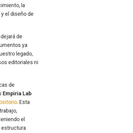
imiento, la
 y el diseño de
dejará de
cumentos ya
uestro legado,
os editoriales ni
cas de
os
Empiria Lab
ositorio
. Esta
trabajo,
teniendo el
a estructura