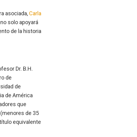
ra asociada,
Carla
 no solo apoyará
nto de la historia
fesor Dr. B.H.
ro de
rsidad de
ria de América
gadores que
s (menores de 35
ítulo equivalente