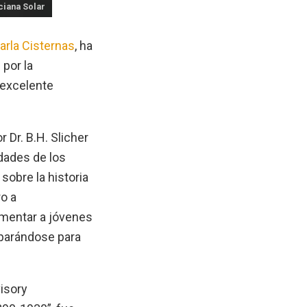
ciana Solar
arla Cisternas
, ha
por la
 excelente
 Dr. B.H. Slicher
idades de los
sobre la historia
o a
omentar a jóvenes
eparándose para
visory