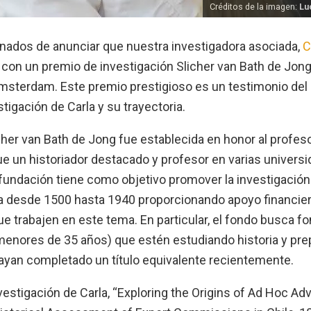
Créditos de la imagen:
Lu
ados de anunciar que nuestra investigadora asociada,
C
con un premio de investigación Slicher van Bath de Jong 
msterdam. Este premio prestigioso es un testimonio del
tigación de Carla y su trayectoria.
her van Bath de Jong fue establecida en honor al profesor
ue un historiador destacado y profesor en varias univers
fundación tiene como objetivo promover la investigación 
a desde 1500 hasta 1940 proporcionando apoyo financier
e trabajen en este tema. En particular, el fondo busca f
menores de 35 años) que estén estudiando historia y pr
ayan completado un título equivalente recientemente.
vestigación de Carla, “Exploring the Origins of Ad Hoc Ad