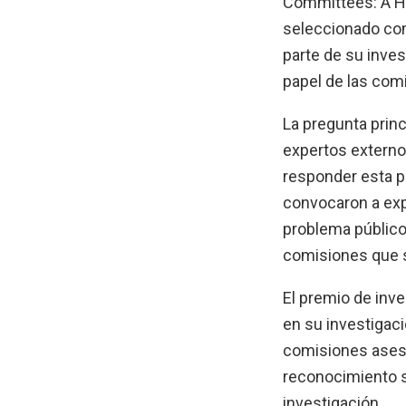
Committees: A Hi
seleccionado com
parte de su inves
papel de las com
La pregunta princ
expertos externos
responder esta pr
convocaron a exp
problema público 
comisiones que se
El premio de inve
en su investigaci
comisiones aseso
reconocimiento si
investigación.