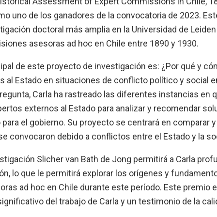
storical Assessment of Expert Commissions in Chile, 1
o uno de los ganadores de la convocatoria de 2023. Est
tigación doctoral más amplia en la Universidad de Leiden 
isiones asesoras ad hoc en Chile entre 1890 y 1930.
ipal de este proyecto de investigación es: ¿Por qué y có
 al Estado en situaciones de conflicto político y social e
egunta, Carla ha rastreado las diferentes instancias en 
ertos externos al Estado para analizar y recomendar sol
para el gobierno. Su proyecto se centrará en comparar y 
 convocaron debido a conflictos entre el Estado y la soc
stigación Slicher van Bath de Jong permitirá a Carla pro
ón, lo que le permitirá explorar los orígenes y fundament
ras ad hoc en Chile durante este período. Este premio 
gnificativo del trabajo de Carla y un testimonio de la cal