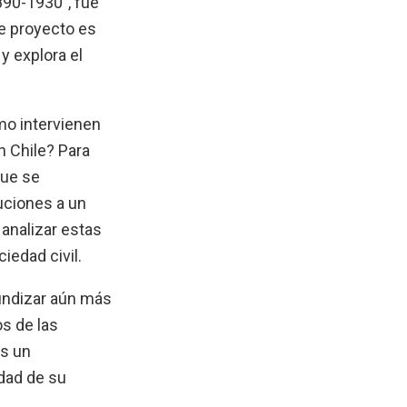
890-1930”, fue
e proyecto es
y explora el
mo intervienen
n Chile? Para
que se
uciones a un
analizar estas
iedad civil.
fundizar aún más
os de las
es un
idad de su